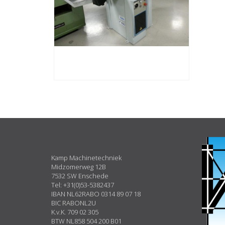
ABOUT
US
Kamp Machinetechniek
Midzomerweg 12B
7532 SW Enschede
Tel: +31(0)53-5382437
IBAN NL62RABO 0314 89 07 18
BIC RABONL2U
K.v.K. 709 02 305
BTW NL858 504 200 B01