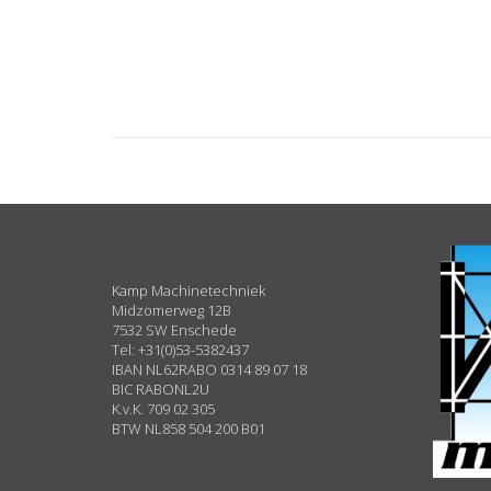
ABOUT
US
Kamp Machinetechniek
Midzomerweg 12B
7532 SW Enschede
Tel: +31(0)53-5382437
IBAN NL62RABO 0314 89 07 18
BIC RABONL2U
K.v.K. 709 02 305
BTW NL858 504 200 B01