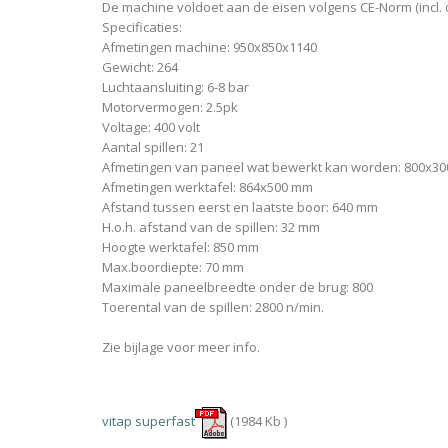
De machine voldoet aan de eisen volgens CE-Norm (incl. 
Specificaties:
Afmetingen machine: 950x850x1140
Gewicht: 264
Luchtaansluiting: 6-8 bar
Motorvermogen: 2.5pk
Voltage: 400 volt
Aantal spillen: 21
Afmetingen van paneel wat bewerkt kan worden: 800x3
Afmetingen werktafel: 864x500 mm
Afstand tussen eerst en laatste boor: 640 mm
H.o.h. afstand van de spillen: 32 mm
Hoogte werktafel: 850 mm
Max.boordiepte: 70 mm
Maximale paneelbreedte onder de brug: 800
Toerental van de spillen: 2800 n/min.
Zie bijlage voor meer info.
vitap superfast
(1984 Kb )