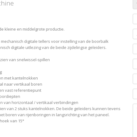
chine
 kleine en middelgrote productie.
echanisch digitale tellers voor instelling van de boorbalk
sch digitale uitlezing van de beide zijdelingse geleiders.
zien van snelwissel-spillen
g
en met kantelnokken
l naar vertikaal boren
en vast referentiepunt
boordiepten
 van horizontaal / vertikaal verbindingen
ien van 2 stuks kantelnokken. De beide geleiders kunnen tevens
 boren van rijenboringen in langsrichting van het paneel.
 hoek van 15°