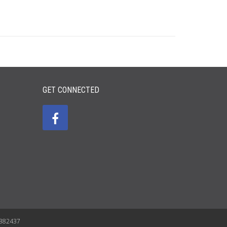
GET CONNECTED
)53-5382437