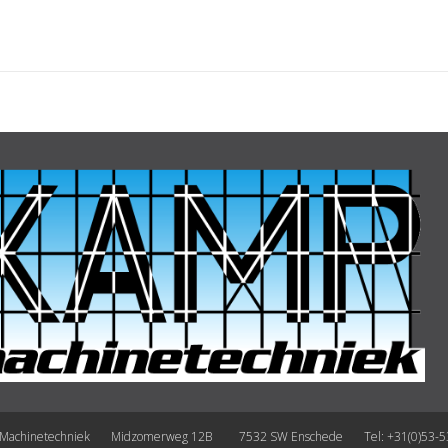
 Machinetechniek Midzomerweg 12B 7532 SW Enschede Tel: +31(0