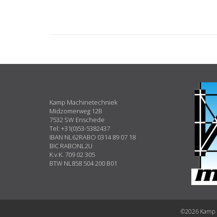
ABOUT
US
Kamp Machinetechniek
Midzomerweg 12B
7532 SW Enschede
Tel: +31(0)53-5382437
IBAN NL62RABO 0314 89 07 18
BIC RABONL2U
K.v.K. 709 02 305
BTW NL858 504 200 B01
©2026 Kamp