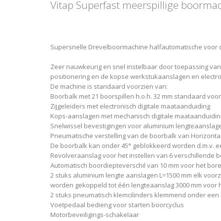
Vitap Superfast meerspillige boorma
Supersnelle Drevelboormachine halfautomatische voor de
Zeer nauwkeurig en snel instelbaar door toepassing van m
positionering en de kopse werkstukaanslagen en electroni
De machine is standaard voorzien van:
Boorbalk met 21 boorspillen h.o.h. 32 mm standaard voor
Zijgeleiders met electronisch digitale maataanduiding
Kops-aanslagen met mechanisch digitale maataanduidin
Snelwissel bevestigingen voor aluminium lengteaanslag
Pneumatische verstelling van de boorbalk van Horizontaa
De boorbalk kan onder 45° geblokkeerd worden d.m.v. e
Revolveraanslag voor het instellen van 6 verschillende 
Automatisch boordiepteverschil van 10 mm voor het boren
2 stuks aluminium lengte aanslagen L=1500 mm elk voorz
worden gekoppeld tot één lengteaanslag 3000 mm voor het
2 stuks pneumatisch klemcilinders klemmend onder een
Voetpedaal bedieng voor starten boorcyclus
Motorbeveiligings-schakelaar