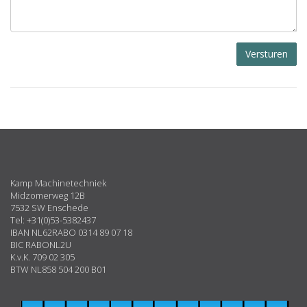
Versturen
ABOUT
US
Kamp Machinetechniek
Midzomerweg 12B
7532 SW Enschede
Tel: +31(0)53-5382437
IBAN NL62RABO 0314 89 07 18
BIC RABONL2U
K.v.K. 709 02 305
BTW NL858 504 200 B01