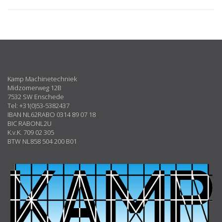
ABOUT
US
Kamp Machinetechniek
Midzomerweg 12B
7532 SW Enschede
Tel: +31(0)53-5382437
IBAN NL62RABO 0314 89 07 18
BIC RABONL2U
K.v.K. 709 02 305
BTW NL858 504 200 B01