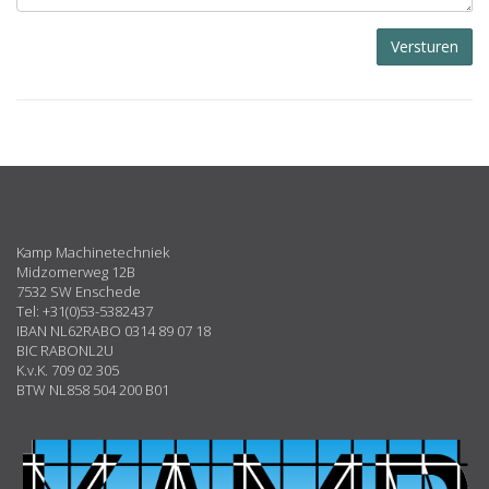
Versturen
ABOUT
US
Kamp Machinetechniek
Midzomerweg 12B
7532 SW Enschede
Tel: +31(0)53-5382437
IBAN NL62RABO 0314 89 07 18
BIC RABONL2U
K.v.K. 709 02 305
BTW NL858 504 200 B01