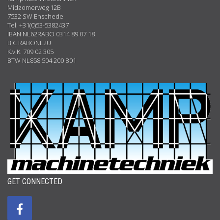
Midzomerweg 12B
7532 SW Enschede
Tel: +31(0)53-5382437
IBAN NL62RABO 0314 89 07 18
BIC RABONL2U
K.v.K. 709 02 305
BTW NL858 504 200 B01
GET CONNECTED