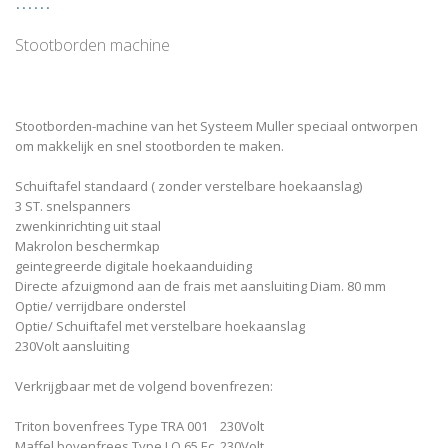
Stootborden machine
Stootborden-machine van het Systeem Muller speciaal ontworpen
om makkelijk en snel stootborden te maken.
Schuiftafel standaard ( zonder verstelbare hoekaanslag)
3 ST. snelspanners
zwenkinrichting uit staal
Makrolon beschermkap
geintegreerde digitale hoekaanduiding
Directe afzuigmond aan de frais met aansluiting Diam. 80 mm
Optie/ verrijdbare onderstel
Optie/ Schuiftafel met verstelbare hoekaanslag
230Volt aansluiting
Verkrijgbaar met de volgend bovenfrezen:
Triton bovenfrees Type TRA 001 230Volt
Maffel bovenfrees Type LO 65 Ec 230Volt