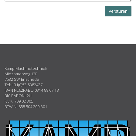
Versturen
ABOUT
US
Kamp Machinetechniek
Midzomerweg 12B
7532 SW Enschede
Tel: +31(0)53-5382437
IBAN NL62RABO 0314 89 07 18
BIC RABONL2U
K.v.K. 709 02 305
BTW NL858 504 200 B01