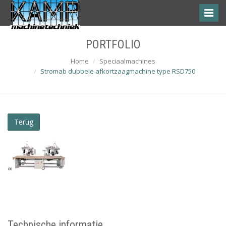
Toggle
Naviga
PORTFOLIO
Home
Speciaalmachines
Stromab dubbele afkortzaagmachine type RSD750
Terug
Technische informatie